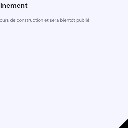
ainement
urs de construction et sera bientôt publié